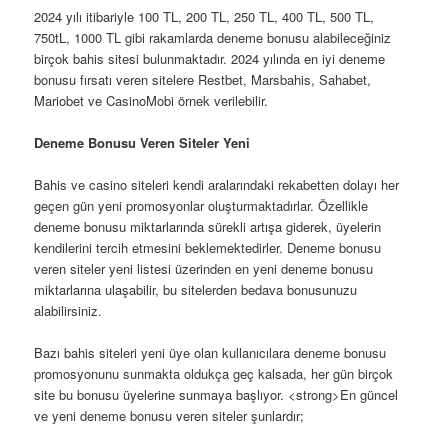
2024 yılı itibariyle 100 TL, 200 TL, 250 TL, 400 TL, 500 TL,
750tL, 1000 TL gibi rakamlarda deneme bonusu alabileceğiniz
birçok bahis sitesi bulunmaktadır. 2024 yılında en iyi deneme
bonusu fırsatı veren sitelere Restbet, Marsbahis, Sahabet,
Mariobet ve CasinoMobi örnek verilebilir.
Deneme Bonusu Veren Siteler Yeni
Bahis ve casino siteleri kendi aralarındaki rekabetten dolayı her
geçen gün yeni promosyonlar oluşturmaktadırlar. Özellikle
deneme bonusu miktarlarında sürekli artışa giderek, üyelerin
kendilerini tercih etmesini beklemektedirler. Deneme bonusu
veren siteler yeni listesi üzerinden en yeni deneme bonusu
miktarlarına ulaşabilir, bu sitelerden bedava bonusunuzu
alabilirsiniz.
Bazı bahis siteleri yeni üye olan kullanıcılara deneme bonusu
promosyonunu sunmakta oldukça geç kalsada, her gün birçok
site bu bonusu üyelerine sunmaya başlıyor. <strong>En güncel
ve yeni deneme bonusu veren siteler şunlardır;