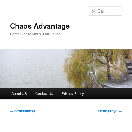
Langsung
ke
Cari
konten
utama
Chaos Advantage
Berita Slot Terkini & Judi Online
Menu
About US
Contact Us
Privacy Policy
utama
Navigasi
←
Sebelumnya
Selanjutnya
→
Tulisan