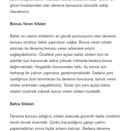
güzel fırsatlarından olan deneme bonusuna otomatik sahip
olacaksınız.
Bonus Veren Siteler
Bahis ve casino sitelerinin en gözde promosyonu olan deneme
bonusu ücretsiz bahis yapmanızı sağlar. Bonus veren siteler
araması ile deneme bonusu veren adreslere erişim
sağlayabilirsiniz. Özellikle yeni açılan bahis siteleri hızlı bir
şekilde üye kazanmak adına yüksek miktarda bedava bonus
dağıtmaktadır. Hoşgeldin bonusundan farkı, bu bonus için
herhangi bir yatırım yapmanız gerekmemektedir. Sadece yeni
üyeliğinize özel tanımlanan bu deneme bonusuna, bonus veren
siteler üzerinden ulaşabilirsiniz. Sizler için yeni açılan bahis
siteleri üzerinde yüksek bonus veren siteleri inceledik.
Bahis Siteleri
Deneme bonusu aldığınız siteler arasında güvenilir bahis sitelerini
tercih etmek önemlidir. Çünkü kazandığınız parayı çekim
yapamadıktan sonra hiçbir anlamı kalmaz. Bedava deneme