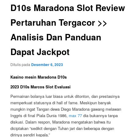
D10s Maradona Slot Review
Pertaruhan Tergacor >>
Analisis Dan Panduan
Dapat Jackpot
Ditulis pada
Desember 6, 2023
Kasino mesin Maradona D10s
2023 D10s Marcos Slot Evaluasi
Permainan bolanya luar biasa untuk ditonton, dan prestasinya
memperkuat statusnya di hall of fame. Meskipun banyak
mungkin ingat Tangan dewa Diego Maradona gawang melawan
Inggris di final Piala Dunia 1986,
max 77
dia bukannya tanpa
diskusi. Dalam respon, Maradona mengatakan bahwa itu
diciptakan “sedikit dengan Tuhan jari dan beberapa dengan
dirinya sendiri kepala.”