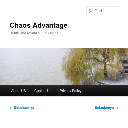
Langsung
ke
Cari
konten
utama
Chaos Advantage
Berita Slot Terkini & Judi Online
Menu
About US
Contact Us
Privacy Policy
utama
Navigasi
←
Sebelumnya
Selanjutnya
→
Tulisan