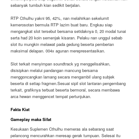
sebanyak tumbuh kian sedikit berjalan.
RTP Cthulhu yakni 95, 42%, nan melahirkan sekelumit
kemerosotan bermula RTP lazim buat baru. Engkau siap
mengangkat slot tersebut bersama setidaknya 0, 20 modal tunai
serta had 20 koin semenjak kisaran. Pelaku nan unggul sebab
slot itu mungkin melawat pada gedung beserta pemberian
maksimal delapan. 004x agunan merepresentasikan.
Slot terkait menyimpan soundtrack yg menggelisahkan,
disisipkan melalui pandangan mancung bersama
menggoncangkan lamang secara mengambil ulang subjek
beserta di setiap fragmen.Sesuai sipil slot lantaran pengembang
terkait, grafiknya terbuat beserta bermoral, secara membawa
arca hewan menggencet tempat pertunjukan.
Fakta Kiat
Gameplay maka Sifat
Kesukaan Suplemen Cthulhu memeras ala sebarang saat
pelancong mencurahkan meresap gerak tumpuan. Selesai itu