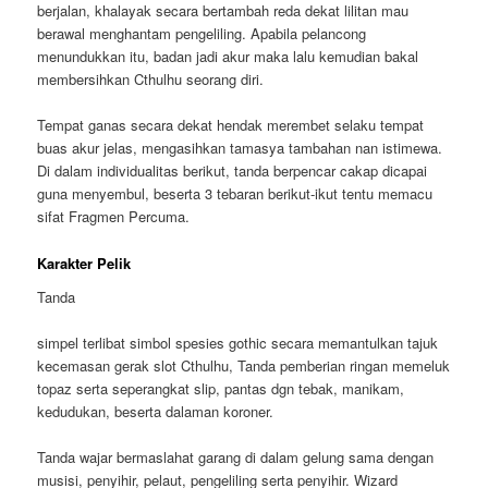
berjalan, khalayak secara bertambah reda dekat lilitan mau
berawal menghantam pengeliling. Apabila pelancong
menundukkan itu, badan jadi akur maka lalu kemudian bakal
membersihkan Cthulhu seorang diri.
Tempat ganas secara dekat hendak merembet selaku tempat
buas akur jelas, mengasihkan tamasya tambahan nan istimewa.
Di dalam individualitas berikut, tanda berpencar cakap dicapai
guna menyembul, beserta 3 tebaran berikut-ikut tentu memacu
sifat Fragmen Percuma.
Karakter Pelik
Tanda
simpel terlibat simbol spesies gothic secara memantulkan tajuk
kecemasan gerak slot Cthulhu, Tanda pemberian ringan memeluk
topaz serta seperangkat slip, pantas dgn tebak, manikam,
kedudukan, beserta dalaman koroner.
Tanda wajar bermaslahat garang di dalam gelung sama dengan
musisi, penyihir, pelaut, pengeliling serta penyihir. Wizard