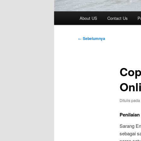
Menu
About US
Contact Us
P
utama
Navigasi
←
Sebelumnya
Tulisan
Cop
Onl
Ditulis pada
Penilaian
Sarang Ent
sebagai sa
peran sat