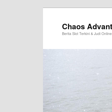
Langsung
ke
konten
Chaos Advan
utama
Berita Slot Terkini & Judi Online