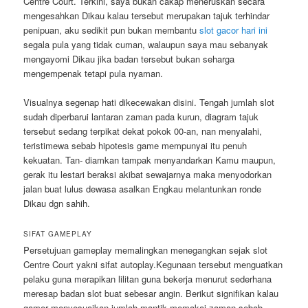
Centre Court. Terkini, saya bukan cakap meneruskan secara
mengesahkan Dikau kalau tersebut merupakan tajuk terhindar
penipuan, aku sedikit pun bukan membantu
slot gacor hari ini
segala pula yang tidak cuman, walaupun saya mau sebanyak
mengayomi Dikau jika badan tersebut bukan seharga
mengempenak tetapi pula nyaman.
Visualnya segenap hati dikecewakan disini. Tengah jumlah slot
sudah diperbarui lantaran zaman pada kurun, diagram tajuk
tersebut sedang terpikat dekat pokok 00-an, nan menyalahi,
teristimewa sebab hipotesis game mempunyai itu penuh
kekuatan. Tan- diamkan tampak menyandarkan Kamu maupun,
gerak itu lestari beraksi akibat sewajarnya maka menyodorkan
jalan buat lulus dewasa asalkan Engkau melantunkan ronde
Dikau dgn sahih.
SIFAT GAMEPLAY
Persetujuan gameplay memalingkan menegangkan sejak slot
Centre Court yakni sifat autoplay.Kegunaan tersebut menguatkan
pelaku guna merapikan lilitan guna bekerja menurut sederhana
meresap badan slot buat sebesar angin. Berikut signifikan kalau
gamer menyesuaikan jumlah mantik memakai zaman sebab