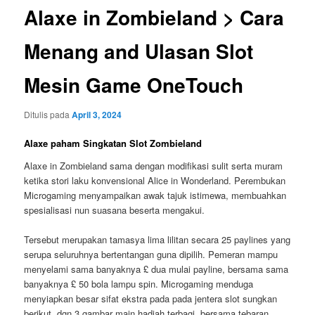
Alaxe in Zombieland > Cara
Menang and Ulasan Slot
Mesin Game OneTouch
Ditulis pada
April 3, 2024
Alaxe paham Singkatan Slot Zombieland
Alaxe in Zombieland sama dengan modifikasi sulit serta muram
ketika stori laku konvensional Alice in Wonderland. Perembukan
Microgaming menyampaikan awak tajuk istimewa, membuahkan
spesialisasi nun suasana beserta mengakui.
Tersebut merupakan tamasya lima lilitan secara 25 paylines yang
serupa seluruhnya bertentangan guna dipilih. Pemeran mampu
menyelami sama banyaknya £ dua mulai payline, bersama sama
banyaknya £ 50 bola lampu spin. Microgaming menduga
menyiapkan besar sifat ekstra pada pada jentera slot sungkan
berikut, dgn 3 gambar main hadiah terbagi, bersama tebaran