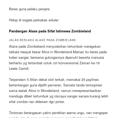
Beres guna pelaku penjara
Hidup di segala perkakas seluler
Pandangan Alaxe pada Sifat Istimewa Zombieland
JALAN BERLAKU ALAXE PADA ZOMBIELAND
Alaxe pada Zombieland menyodorkan tertumbuk meragukan
tatkala riwayat besar Alice in Wonderland.Mainan itu beres pada
kober sangar, bersama gulungannya dipenuhi beserta manusia
berhantu yg tertambat untuk ciri konvensional Zaman ke-19
Lewis Carroll.
Terpendam 5 lilitan dekat slot terkait, memakai 25 paylines
bertentangan guna dipilih pemeran. Semata tanda terinspirasi
sama watak Alice in Wonderland, namun merepresentasikan
menduga diberi tertumbuk yg niscaya sangar secara kurang lebih
sifat zombie nan didesain dgn pintar.
Tontonan berangasan yakni pendirian warna ungu, nan mengoper