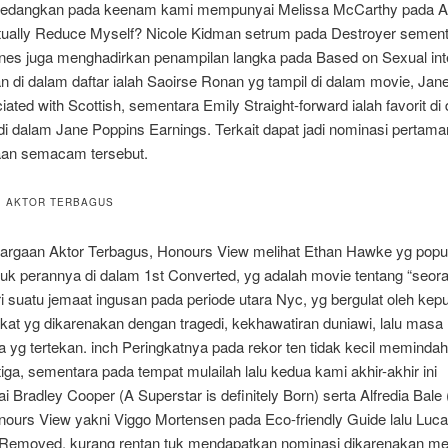
edangkan pada keenam kami mempunyai Melissa McCarthy pada A
ctually Reduce Myself? Nicole Kidman setrum pada Destroyer semen
Jones juga menghadirkan penampilan langka pada Based on Sexual int
 di dalam daftar ialah Saoirse Ronan yg tampil di dalam movie, Jane
iated with Scottish, sementara Emily Straight-forward ialah favorit di
i dalam Jane Poppins Earnings. Terkait dapat jadi nominasi pertama
an semacam tersebut.
. AKTOR TERBAGUS
argaan Aktor Terbagus, Honours View melihat Ethan Hawke yg popul
tuk perannya di dalam 1st Converted, yg adalah movie tentang “seor
i suatu jemaat ingusan pada periode utara Nyc, yg bergulat oleh ke
at yg dikarenakan dengan tragedi, kekhawatiran duniawi, lalu masa
a yg tertekan. inch Peringkatnya pada rekor ten tidak kecil memind
iga, sementara pada tempat mulailah lalu kedua kami akhir-akhir ini
Bradley Cooper (A Superstar is definitely Born) serta Alfredia Bale 
nours View yakni Viggo Mortensen pada Eco-friendly Guide lalu Lu
Removed, kurang rentan tuk mendapatkan nominasi dikarenakan m