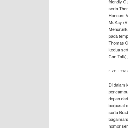
friendly G
serta Ther
Honours Vi
McKay (Vi
Menurunkan
pada temp
Thomas Co
kedua ser
Can Talk),
FIVE. PEN
Di dalam k
pencampur
depan dar
berpusat 
serta Bra
bagaimana
nomor sem