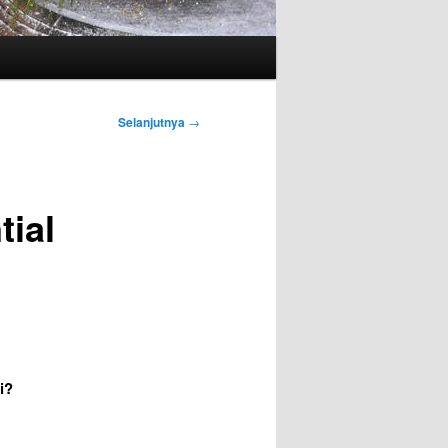
Selanjutnya
→
tial
i?