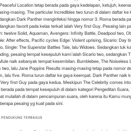
Peaceful Location tetap berada pada gaya kedelapan, ketujuh, keena
sing-masing. The particular Incredibles two turun di dalam daftar ke 
dangkan Dark Panther menginfeksi hingga nomor 3. Roma berada p
angkan favorit pada kelas terkait ialah Very first Guy. Pesaing lain p
lah: twelve Solid, Aquaman, Avengers: Infinity Battle, Deadpool two, O
le: After effects, Pacific cycles Edge: Violent uprising, Sicario: Day 
o, Single: The Superstar Battles Tale, lalu Widows. Sedangkan tuk ka
ding, pesaing tempat kesepuluh kami ialah Sicario two, sedangkan 
r Mule naik sebanyak tempat kesembilan. Bumblebee, The Noiseless L
s two, lalu Jane Poppins Results masing-masing tetap pada nomor d
m, lalu five. Roma turun daftar ke gaya keempat. Dark Panther naik 
u Very first Guy pada gaya kedua. Meskipun The Celebrity comes into
 berada pada tempat kesepuluh di dalam kategori Pengeditan Suara, 
at mulailah di dalam pencampuran suara, oleh karena itu Kamu mun
berapa pesaing yg kuat pada sini.
R PENDUKUNG TERBAGUS