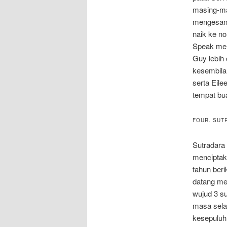
masing-mas
mengesank
naik ke n
Speak men
Guy lebih 
kesembila
serta Eil
tempat bua
FOUR. SUT
Sutradara
menciptaka
tahun beri
datang mel
wujud 3 su
masa selan
kesepuluh 