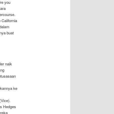
re you
tara
ercourse.
 California
 dalam
nya buat
er naik
ang
putusasaan
ahkannya ke
(Vice).
cas Hedges
ereka