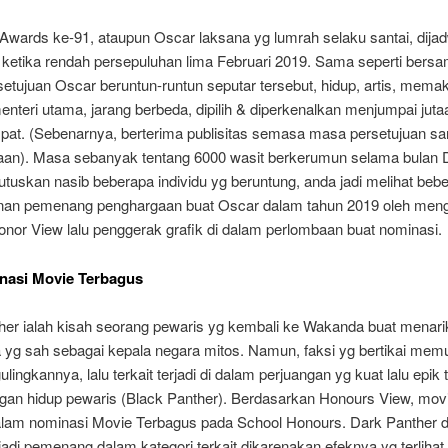
wards ke-91, ataupun Oscar laksana yg lumrah selaku santai, dija
 ketika rendah persepuluhan lima Februari 2019. Sama seperti bersa
setujuan Oscar beruntun-runtun seputar tersebut, hidup, artis, memak
nteri utama, jarang berbeda, dipilih & diperkenalkan menjumpai juta
pat. (Sebenarnya, berterima publisitas semasa masa persetujuan s
taan). Masa sebanyak tentang 6000 wasit berkerumun selama bulan
tuskan nasib beberapa individu yg beruntung, anda jadi melihat beb
an pemenang penghargaan buat Oscar dalam tahun 2019 oleh mengi
onor View lalu penggerak grafik di dalam perlombaan buat nominasi.
nasi Movie Terbagus
her ialah kisah seorang pewaris yg kembali ke Wakanda buat menari
 yg sah sebagai kepala negara mitos. Namun, faksi yg bertikai mem
lingkannya, lalu terkait terjadi di dalam perjuangan yg kuat lalu epik 
gan hidup pewaris (Black Panther). Berdasarkan Honours View, movie
 dalam nominasi Movie Terbagus pada School Honours. Dark Panther d
 jadi pemenang dalam kategori terkait dikarenakan efeknya yg terlihat