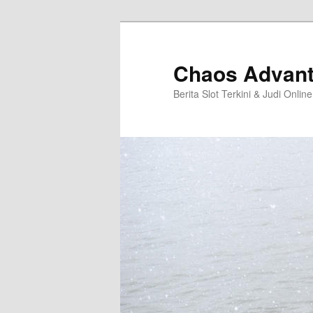
Langsung
ke
konten
Chaos Advan
utama
Berita Slot Terkini & Judi Online