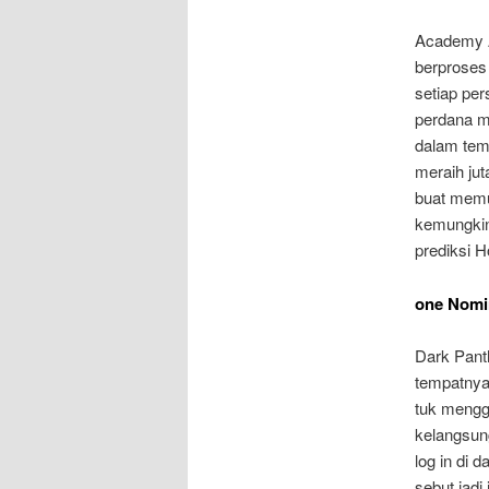
Academy A
berproses
setiap per
perdana me
dalam tem
meraih ju
buat memu
kemungkin
prediksi H
one Nomi
Dark Pant
tempatnya
tuk menggu
kelangsun
log in di
sebut jadi