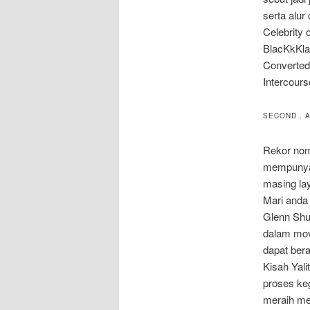
serta alur
Celebrity 
BlacKkKlan
Converted,
Intercours
SECOND . 
Rekor nomi
mempunyai 
masing la
Mari anda 
Glenn Shu
dalam mov
dapat bera
Kisah Yali
proses ke
meraih me