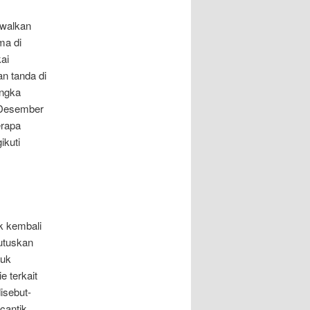
dwalkan
ma di
ai
an tanda di
angka
 Desember
erapa
kuti
k kembali
utuskan
tuk
 terkait
isebut-
 cantik