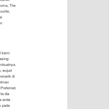
 Roma, The
vorite,
al
on
i kami
asing-
embuatnya.
h, wujud
enarik di
Colman
 Preferred.
ta dia
ga anda
s pada