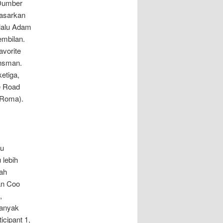
 Dumber
dasarkan
 lalu Adam
embilan.
avorite
ansman.
etiga,
e Road
 (Roma).
lu
 lebih
ah
an Coo
,
banyak
cipant 1,