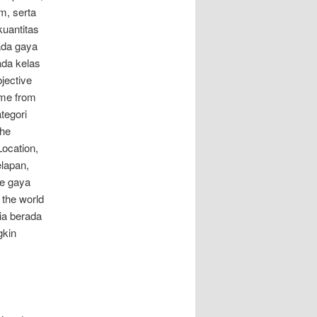
m, serta
kuantitas
ada gaya
ada kelas
bjective
time from
tegori
The
ocation,
elapan,
ke gaya
 the world
ia berada
gkin