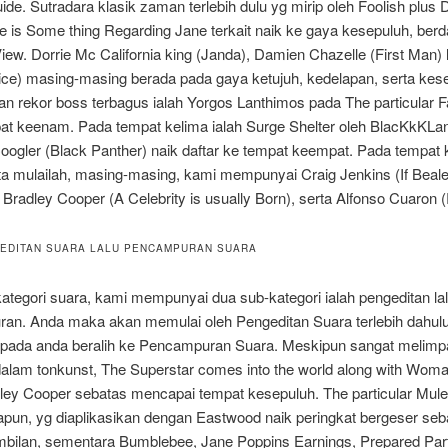
uide. Sutradara klasik zaman terlebih dulu yg mirip oleh Foolish plus
e is Some thing Regarding Jane terkait naik ke gaya kesepuluh, ber
ew. Dorrie Mc California king (Janda), Damien Chazelle (First Man)
ce) masing-masing berada pada gaya ketujuh, kedelapan, serta kes
 rekor boss terbagus ialah Yorgos Lanthimos pada The particular F
at keenam. Pada tempat kelima ialah Surge Shelter oleh BlacKkKL
ogler (Black Panther) naik daftar ke tempat keempat. Pada tempat k
ta mulailah, masing-masing, kami mempunyai Craig Jenkins (If Beal
 Bradley Cooper (A Celebrity is usually Born), serta Alfonso Cuaron
GEDITAN SUARA LALU PENCAMPURAN SUARA
ategori suara, kami mempunyai dua sub-kategori ialah pengeditan la
an. Anda maka akan memulai oleh Pengeditan Suara terlebih dahulu
ipada anda beralih ke Pencampuran Suara. Meskipun sangat melimp
dalam tonkunst, The Superstar comes into the world along with Wom
dley Cooper sebatas mencapai tempat kesepuluh. The particular Mule
pun, yg diaplikasikan dengan Eastwood naik peringkat bergeser se
bilan, sementara Bumblebee, Jane Poppins Earnings, Prepared Parti