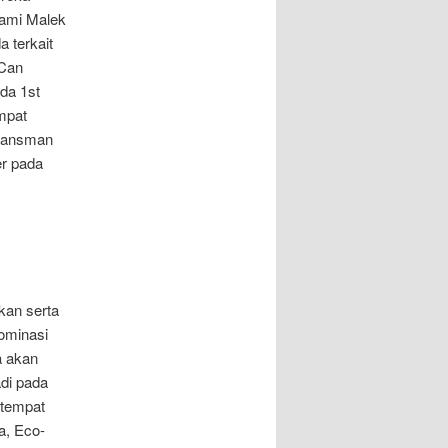
Rami Malek
 terkait
 Can
da 1st
empat
Klansman
er pada
kan serta
nominasi
a akan
adi pada
 tempat
a, Eco-