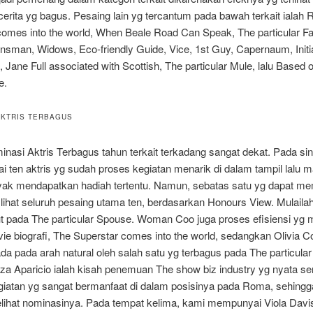
 cerita yg bagus. Pesaing lain yg tercantum pada bawah terkait ialah
comes into the world, When Beale Road Can Speak, The particular Fa
sman, Widows, Eco-friendly Guide, Vice, 1st Guy, Capernaum, Initi
 Jane Full associated with Scottish, The particular Mule, lalu Based 
e.
AKTRIS TERBAGUS
nasi Aktris Terbagus tahun terkait terkadang sangat dekat. Pada sin
ten aktris yg sudah proses kegiatan menarik di dalam tampil lalu m
yak mendapatkan hadiah tertentu. Namun, sebatas satu yg dapat m
lihat seluruh pesaing utama ten, berdasarkan Honours View. Mulaila
t pada The particular Spouse. Woman Coo juga proses efisiensi yg m
ie biografi, The Superstar comes into the world, sedangkan Olivia 
da pada arah natural oleh salah satu yg terbagus pada The particular
tza Aparicio ialah kisah penemuan The show biz industry yg nyata ser
giatan yg sangat bermanfaat di dalam posisinya pada Roma, sehing
lihat nominasinya. Pada tempat kelima, kami mempunyai Viola Davi