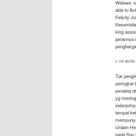
Widows, s
able to A
Felicity 
Kesembilan
king assoc
perannya d
pengharga
3 OR MORE
Tuk pengh
peringkat 
pendeta dr
yg meningk
selanjutny
tempat ket
mempunyai 
Uraian Ho
pada Son 