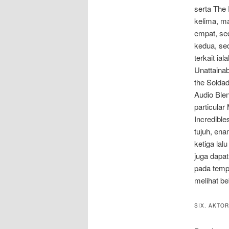
serta The 
kelima, ma
empat, se
kedua, sed
terkait ia
Unattainab
the Soldad
Audio Blen
particula
Incredible
tujuh, ena
ketiga lal
juga dapat
pada temp
melihat be
SIX. AKTO