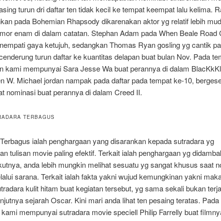
ing turun dri daftar ten tidak kecil ke tempat keempat lalu kelima. 
an pada Bohemian Rhapsody dikarenakan aktor yg relatif lebih muda
omor enam di dalam catatan. Stephan Adam pada When Beale Road
empati gaya ketujuh, sedangkan Thomas Ryan gosling yg cantik pa
cenderung turun daftar ke kuantitas delapan buat bulan Nov. Pada t
n kami mempunyai Sara Jesse Wa buat perannya di dalam BlacKk
een W. Michael jordan nampak pada daftar pada tempat ke-10, berges
t nominasi buat perannya di dalam Creed II.
RADARA TERBAGUS
 Terbagus ialah penghargaan yang disarankan kepada sutradara yg
n tulisan movie paling efektif. Terkait ialah penghargaan yg didamba
kutnya, anda lebih mungkin melihat sesuatu yg sangat khusus saat 
alui sarana. Terkait ialah fakta yakni wujud kemungkinan yakni mak
tradara kulit hitam buat kegiatan tersebut, yg sama sekali bukan terj
jutnya sejarah Oscar. Kini mari anda lihat ten pesaing teratas. Pada
kami mempunyai sutradara movie speciell Philip Farrelly buat filmny